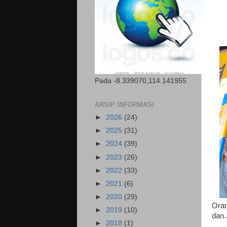
Pada -8.339070,114.141955
ARSIP INFORMASI
►
2026
(24)
►
2025
(31)
►
2024
(39)
►
2023
(26)
►
2022
(33)
►
2021
(6)
►
2020
(29)
Oran
►
2019
(10)
dan 
►
2018
(1)