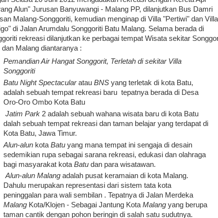
ang Alun" Jurusan Banyuwangi - Malang PP, dilanjutkan Bus Damri
san Malang-Songgoriti, kemudian menginap di Villa "Pertiwi" dan Villa
go" di Jalan Arumdalu Songgoriti Batu Malang. Selama berada di
goriti rekreasi dilanjutkan ke perbagai tempat Wisata sekitar Songgori
 dan Malang diantaranya :
Pemandian Air Hangat Songgorit, Terletah di sekitar Villa
Songgoriti
Batu Night Spectacular
atau
BNS
yang terletak di kota Batu,
adalah sebuah tempat rekreasi baru tepatnya berada di Desa
Oro-Oro Ombo Kota Batu
Jatim Park
2 adalah sebuah wahana wisata baru di kota Batu
dalah sebuah tempat rekreasi dan taman belajar yang terdapat di
Kota Batu, Jawa Timur.
Alun
-
alun
kota
Batu
yang mana tempat ini sengaja di desain
sedemikian rupa sebagai sarana rekreasi, edukasi dan olahraga
bagi masyarakat kota
Batu
dan para wisatawan.
Alun
-
alun Malang
adalah pusat keramaian di kota Malang.
Dahulu merupakan representasi dari sistem tata kota
peninggalan para wali sembilan
. Tepatnya di Jalan Merdeka
Malang
Kota/Klojen - Sebagai Jantung Kota
Malang
yang berupa
taman cantik dengan pohon beringin di salah satu sudutnya.