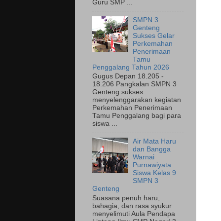
Guru SMP ...
SMPN 3
Genteng
Sukses Gelar
Perkemahan
Penerimaan
Tamu
Penggalang Tahun 2026
Gugus Depan 18.205 -
18.206 Pangkalan SMPN 3
Genteng sukses
menyelenggarakan kegiatan
Perkemahan Penerimaan
Tamu Penggalang bagi para
siswa ...
Air Mata Haru
dan Bangga
Warnai
Purnawiyata
Siswa Kelas 9
SMPN 3
Genteng
Suasana penuh haru,
bahagia, dan rasa syukur
menyelimuti Aula Pendapa