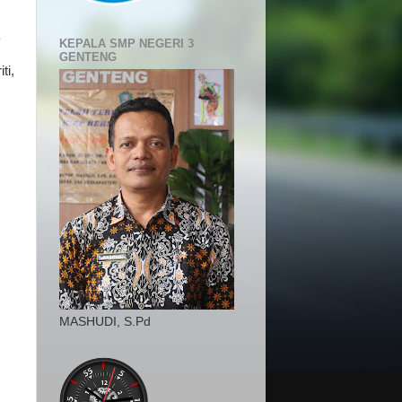
KEPALA SMP NEGERI 3
GENTENG
ti,
MASHUDI, S.Pd