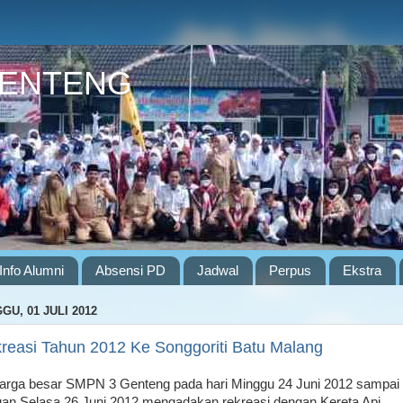
GENTENG
Info Alumni
Absensi PD
Jadwal
Perpus
Ekstra
GU, 01 JULI 2012
reasi Tahun 2012 Ke Songgoriti Batu Malang
arga besar SMPN 3 Genteng pada hari Minggu 24 Juni 2012 sampai
an Selasa 26 Juni 2012 mengadakan rekreasi dengan Kereta Api