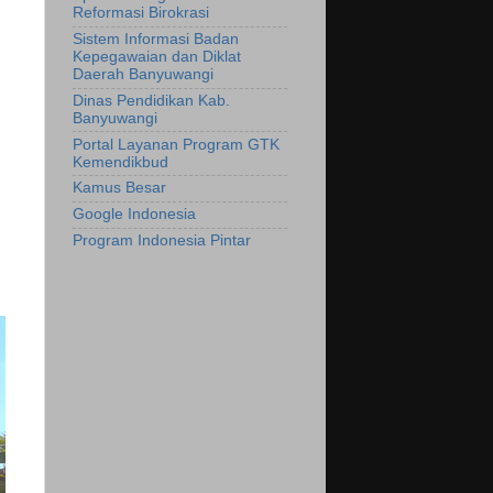
Reformasi Birokrasi
Sistem Informasi Badan
Kepegawaian dan Diklat
Daerah Banyuwangi
Dinas Pendidikan Kab.
Banyuwangi
Portal Layanan Program GTK
Kemendikbud
Kamus Besar
Google Indonesia
Program Indonesia Pintar