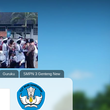
Guruku
SMPN 3 Genteng New