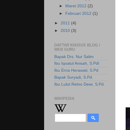
►
Maret 2012
(2)
►
Februari 2012
(1)
►
2011
(4)
►
2010
(3)
DAFTAR KHUSUS BLOG /
WEB GURU
Bapak Drs. Nur Salim
Ibu Iqoatul Anisah, S.PdI
Ibu Erna Herawati, S.Pd
Bapak Suryadi, S.Pd.
Ibu Lulut Retno Dewi, S.Pd.
WIKIPEDIA