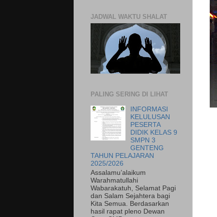
JADWAL WAKTU SHALAT
PALING SERING DI LIHAT
INFORMASI
KELULUSAN
PESERTA
DIDIK KELAS 9
SMPN 3
GENTENG
TAHUN PELAJARAN
2025/2026
Assalamu’alaikum
Warahmatullahi
Wabarakatuh, Selamat Pagi
dan Salam Sejahtera bagi
Kita Semua. Berdasarkan
hasil rapat pleno Dewan