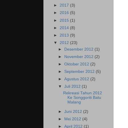
►
2017
(3)
►
2016
(5)
►
2015
(1)
►
2014
(8)
►
2013
(9)
▼
2012
(23)
►
Desember 2012
(1)
►
November 2012
(2)
►
Oktober 2012
(2)
►
September 2012
(5)
►
Agustus 2012
(2)
▼
Juli 2012
(1)
Rekreasi Tahun 2012
Ke Songgoriti Batu
Malang
►
Juni 2012
(2)
►
Mei 2012
(4)
►
April 2012
(1)