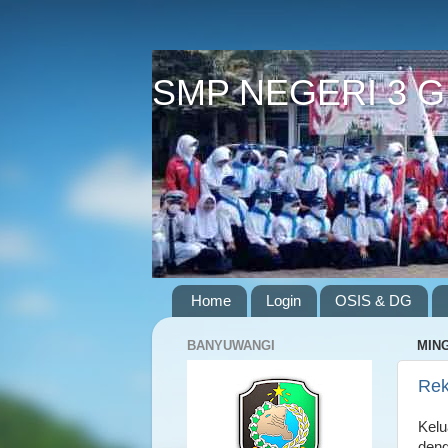
SMP NEGERI 3 
Home
Login
OSIS & DG
BANYUWANGI
MING
Rek
Kelu
deng