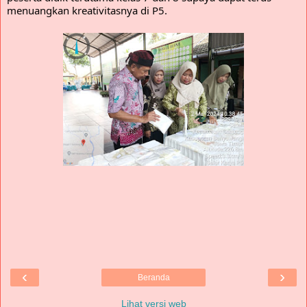
menuangkan kreativitasnya di P5.
‹
›
Beranda
Lihat versi web