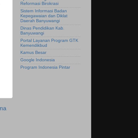
Reformasi Birokrasi
Sistem Informasi Badan
Kepegawaian dan Diklat
Daerah Banyuwangi
Dinas Pendidikan Kab.
Banyuwangi
Portal Layanan Program GTK
Kemendikbud
Kamus Besar
Google Indonesia
Program Indonesia Pintar
ama