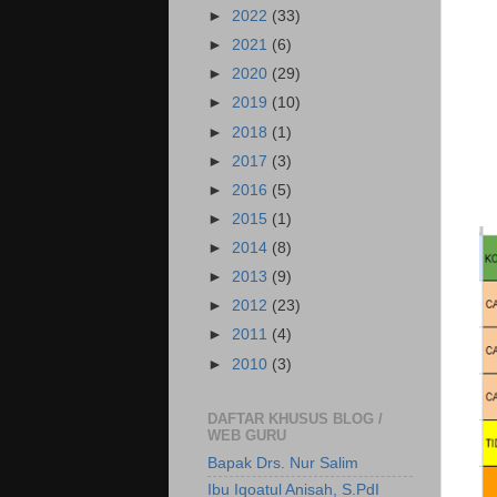
►
2022
(33)
►
2021
(6)
►
2020
(29)
►
2019
(10)
►
2018
(1)
►
2017
(3)
►
2016
(5)
►
2015
(1)
►
2014
(8)
►
2013
(9)
►
2012
(23)
►
2011
(4)
►
2010
(3)
DAFTAR KHUSUS BLOG /
WEB GURU
Bapak Drs. Nur Salim
Ibu Iqoatul Anisah, S.PdI