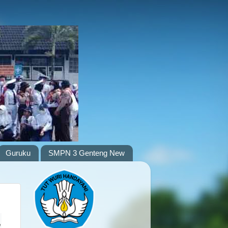
Guruku
SMPN 3 Genteng New
,