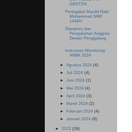
GENTEN...
Peringatan Maulid Nabi
Muhammad SAW
1446H
Dianpinru dan
Pengukuhan Anggota
Dewan Penggalang
...
Instrumen Monitoring
ANBK 2024
►
Agustus 2024
(4)
►
Juli 2024
(4)
►
Juni 2024
(1)
►
Mei 2024
(4)
►
April 2024
(3)
►
Maret 2024
(2)
►
Februari 2024
(4)
►
Januari 2024
(8)
►
2023
(26)