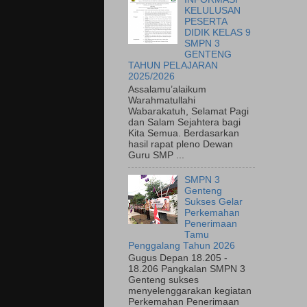
KELULUSAN
PESERTA
DIDIK KELAS 9
SMPN 3
GENTENG
TAHUN PELAJARAN
2025/2026
Assalamu’alaikum
Warahmatullahi
Wabarakatuh, Selamat Pagi
dan Salam Sejahtera bagi
Kita Semua. Berdasarkan
hasil rapat pleno Dewan
Guru SMP ...
SMPN 3
Genteng
Sukses Gelar
Perkemahan
Penerimaan
Tamu
Penggalang Tahun 2026
Gugus Depan 18.205 -
18.206 Pangkalan SMPN 3
Genteng sukses
menyelenggarakan kegiatan
Perkemahan Penerimaan