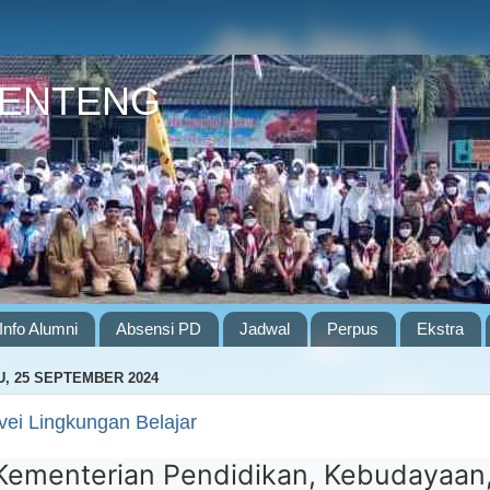
GENTENG
Info Alumni
Absensi PD
Jadwal
Perpus
Ekstra
, 25 SEPTEMBER 2024
vei Lingkungan Belajar
Kementerian Pendidikan, Kebudayaan