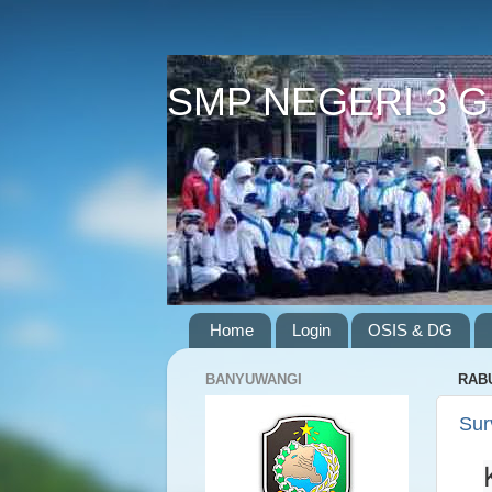
SMP NEGERI 3 
Home
Login
OSIS & DG
BANYUWANGI
RABU
Sur