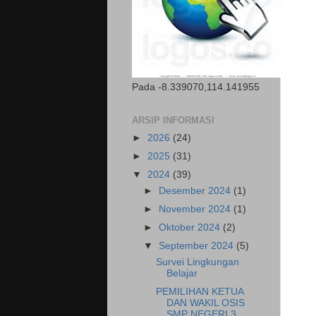
Pada -8.339070,114.141955
ARSIP INFORMASI
►
2026
(24)
►
2025
(31)
▼
2024
(39)
►
Desember 2024
(1)
►
November 2024
(1)
►
Oktober 2024
(2)
▼
September 2024
(5)
Survei Lingkungan
Belajar
PEMILIHAN KETUA
DAN WAKIL OSIS
SMP NEGERI 3