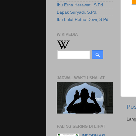
Ibu Erna Herawati, S.Pd
Bapak Suryadi, S.Pd.
Ibu Lulut Retno Dewi, S.Pd.
WIKIPEDIA
JADWAL WAKTU SHALAT
Pos
Lan
PALING SERING DI LIHAT
INFORMASI