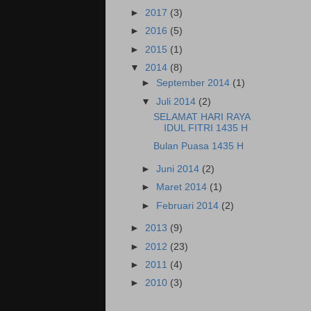
►
2017
(3)
►
2016
(5)
►
2015
(1)
▼
2014
(8)
►
September 2014
(1)
▼
Juli 2014
(2)
SELAMAT HARI RAYA
IDUL FITRI 1435 H
Bulan Puasa 1435 H
►
Juni 2014
(2)
►
Maret 2014
(1)
►
Februari 2014
(2)
►
2013
(9)
►
2012
(23)
►
2011
(4)
►
2010
(3)