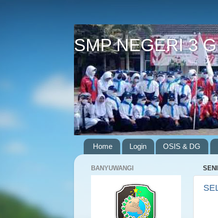
SMP NEGERI 3 
Home
Login
OSIS & DG
BANYUWANGI
SENI
SEL