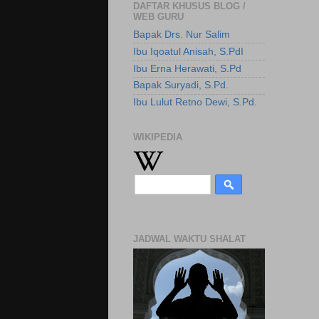
DAFTAR KHUSUS BLOG /
WEB GURU
Bapak Drs. Nur Salim
Ibu Iqoatul Anisah, S.PdI
Ibu Erna Herawati, S.Pd
Bapak Suryadi, S.Pd.
Ibu Lulut Retno Dewi, S.Pd.
WIKIPEDIA
JADWAL WAKTU SHALAT