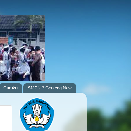
Guruku
SMPN 3 Genteng New