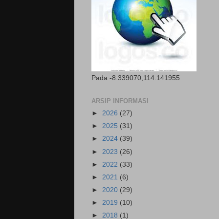
Pada -8.339070,114.141955
ARSIP INFORMASI
►
2026
(27)
►
2025
(31)
►
2024
(39)
►
2023
(26)
►
2022
(33)
►
2021
(6)
►
2020
(29)
►
2019
(10)
►
2018
(1)