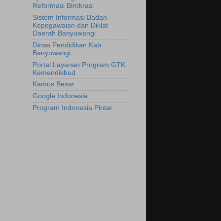
Reformasi Birokrasi
Sistem Informasi Badan
Kepegawaian dan Diklat
Daerah Banyuwangi
Dinas Pendidikan Kab.
Banyuwangi
Portal Layanan Program GTK
Kemendikbud
Kamus Besar
Google Indonesia
Program Indonesia Pintar