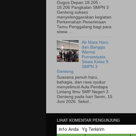
Gugus Depan 18.205 -
18.206 Pangkalan SMPN 3
Genteng sukses
menyelenggarakan kegiatan
Perkemahan Penerimaan
Tamu Penggalang bagi para
siswa ...
Air Mata Haru
dan Bangga
Warnai
Purnawiyata
Siswa Kelas 9
SMPN 3
Genteng
Suasana penuh haru,
bahagia, dan rasa syukur
menyelimuti Aula Pendapa
Lintang Ilmu SMP Negeri 3
Genteng pada hari Senin, 15
Juni 2026. Sekol...
LIHAT KOMENTAR PENGUNJUNG