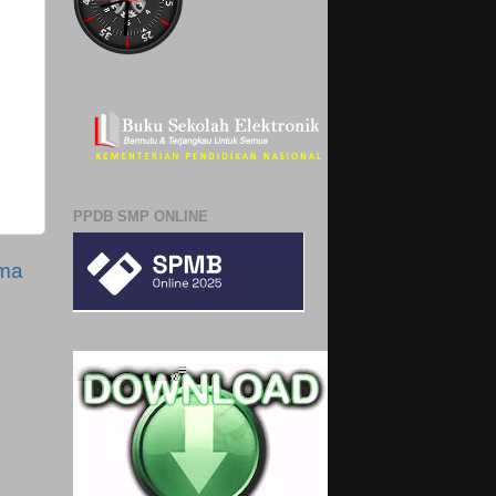
PPDB SMP ONLINE
ama