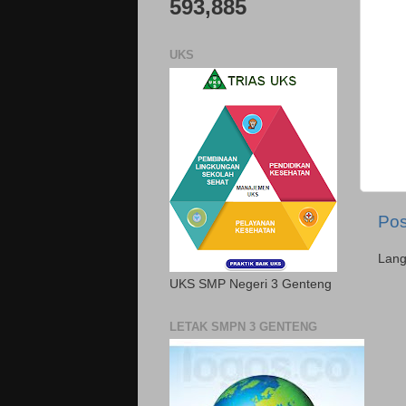
593,885
UKS
Pos
Lan
UKS SMP Negeri 3 Genteng
LETAK SMPN 3 GENTENG