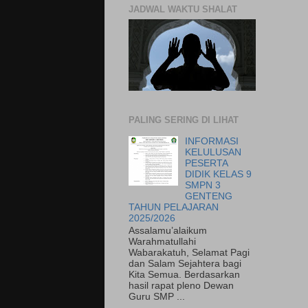
JADWAL WAKTU SHALAT
PALING SERING DI LIHAT
INFORMASI
KELULUSAN
PESERTA
DIDIK KELAS 9
SMPN 3
GENTENG
TAHUN PELAJARAN
2025/2026
Assalamu’alaikum
Warahmatullahi
Wabarakatuh, Selamat Pagi
dan Salam Sejahtera bagi
Kita Semua. Berdasarkan
hasil rapat pleno Dewan
Guru SMP ...