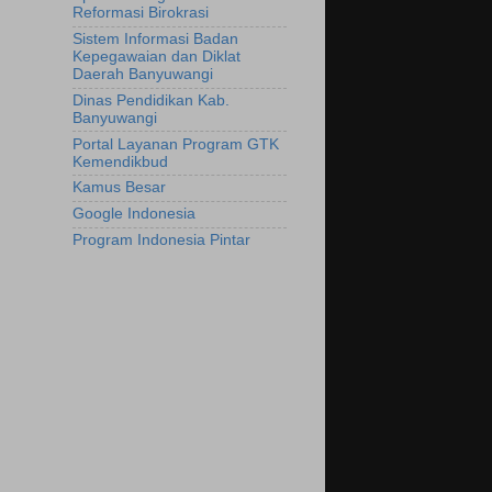
Reformasi Birokrasi
Sistem Informasi Badan
Kepegawaian dan Diklat
Daerah Banyuwangi
Dinas Pendidikan Kab.
Banyuwangi
Portal Layanan Program GTK
Kemendikbud
Kamus Besar
Google Indonesia
Program Indonesia Pintar