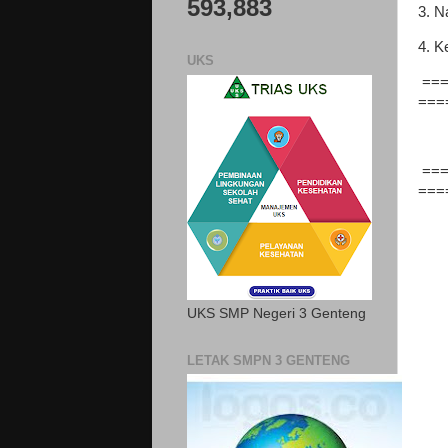
593,883
3. N
4. K
UKS
===
===
===
===
UKS SMP Negeri 3 Genteng
LETAK SMPN 3 GENTENG