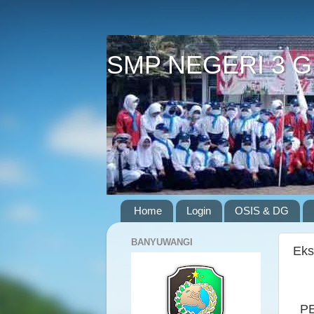
SMP NEGERI 3 
Home
Login
OSIS & DG
BANYUWANGI
Eks
P