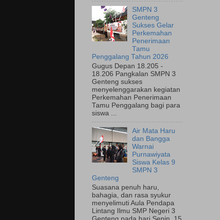
SMPN 3
Genteng
Sukses Gelar
Perkemahan
Penerimaan
Tamu
Penggalang Tahun 2026
Gugus Depan 18.205 -
18.206 Pangkalan SMPN 3
Genteng sukses
menyelenggarakan kegiatan
Perkemahan Penerimaan
Tamu Penggalang bagi para
siswa ...
Air Mata Haru
dan Bangga
Warnai
Purnawiyata
Siswa Kelas 9
SMPN 3
Genteng
Suasana penuh haru,
bahagia, dan rasa syukur
menyelimuti Aula Pendapa
Lintang Ilmu SMP Negeri 3
Genteng pada hari Senin, 15