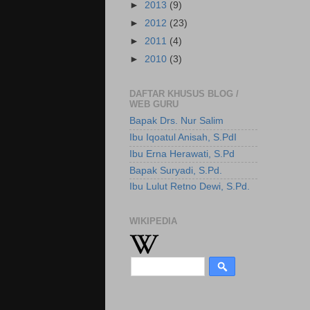
►
2013
(9)
►
2012
(23)
►
2011
(4)
►
2010
(3)
DAFTAR KHUSUS BLOG /
WEB GURU
Bapak Drs. Nur Salim
Ibu Iqoatul Anisah, S.PdI
Ibu Erna Herawati, S.Pd
Bapak Suryadi, S.Pd.
Ibu Lulut Retno Dewi, S.Pd.
WIKIPEDIA