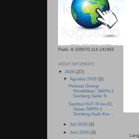
Pada -8.339070,114.141955
ARSIP INFORMASI
▼
2026
(27)
▼
Agustus 2026
(2)
Perkuat Sinergi
Pendidikan, SMPN 3
Genteng Gelar R...
Sambut HUT RI ke-81,
Siswa SMPN 3
Genteng Asah Kre...
►
Juli 2026
(2)
►
Juni 2026
(3)
Lan