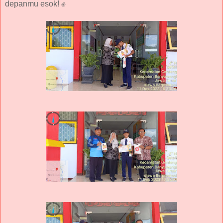
depanmu esok!
✊