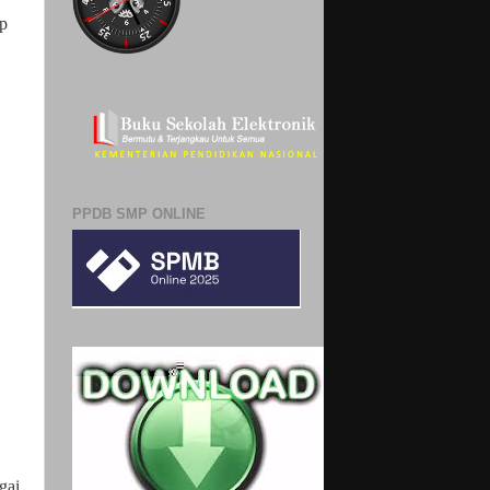
ap
PPDB SMP ONLINE
gai