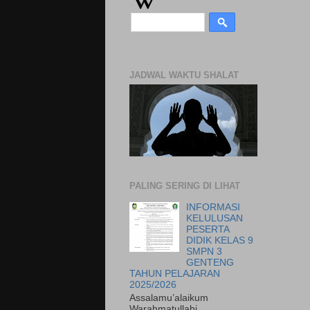
JADWAL WAKTU SHALAT
PALING SERING DI LIHAT
INFORMASI
KELULUSAN
PESERTA
DIDIK KELAS 9
SMPN 3
GENTENG
TAHUN PELAJARAN
2025/2026
Assalamu’alaikum
Warahmatullahi