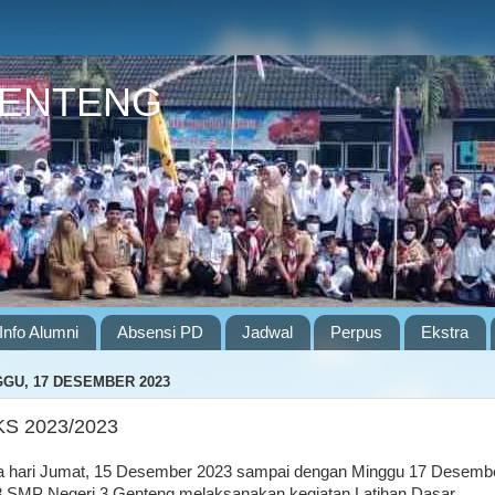
GENTENG
Info Alumni
Absensi PD
Jadwal
Perpus
Ekstra
GU, 17 DESEMBER 2023
S 2023/2023
 hari Jumat, 15 Desember 2023 sampai dengan Minggu 17 Desemb
 SMP Negeri 3 Genteng melaksanakan kegiatan Latihan Dasar