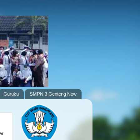
Guruku
SMPN 3 Genteng New
er