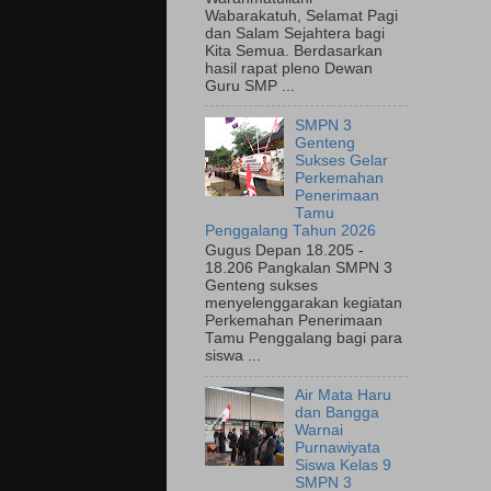
Wabarakatuh, Selamat Pagi
dan Salam Sejahtera bagi
Kita Semua. Berdasarkan
hasil rapat pleno Dewan
Guru SMP ...
SMPN 3
Genteng
Sukses Gelar
Perkemahan
Penerimaan
Tamu
Penggalang Tahun 2026
Gugus Depan 18.205 -
18.206 Pangkalan SMPN 3
Genteng sukses
menyelenggarakan kegiatan
Perkemahan Penerimaan
Tamu Penggalang bagi para
siswa ...
Air Mata Haru
dan Bangga
Warnai
Purnawiyata
Siswa Kelas 9
SMPN 3