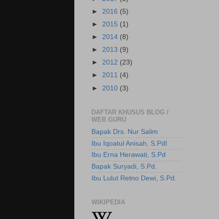
►
2016
(5)
►
2015
(1)
►
2014
(8)
►
2013
(9)
►
2012
(23)
►
2011
(4)
►
2010
(3)
DAFTAR KHUSUS BLOG /
WEB GURU
Bapak Drs. Nur Salim
Ibu Iqoatul Anisah, S.PdI
Ibu Erna Herawati, S.Pd
Bapak Suryadi, S.Pd.
Ibu Lulut Retno Dewi, S.Pd.
WIKIPEDIA