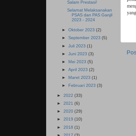
Salam Prestasi!
meng
Selamat Melaksanakan
yang
PSAS dan PAS Ganjil
2023 - 2024
►
Oktober 2023
(2)
►
September 2023
(5)
►
Juli 2023
(1)
Pos
►
Juni 2023
(3)
►
Mei 2023
(5)
►
April 2023
(2)
►
Maret 2023
(1)
►
Februari 2023
(3)
►
2022
(33)
►
2021
(6)
►
2020
(29)
►
2019
(10)
►
2018
(1)
►
2017
(3)