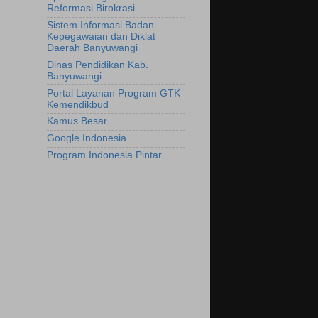
Reformasi Birokrasi
Sistem Informasi Badan
Kepegawaian dan Diklat
Daerah Banyuwangi
Dinas Pendidikan Kab.
Banyuwangi
Portal Layanan Program GTK
Kemendikbud
Kamus Besar
Google Indonesia
Program Indonesia Pintar