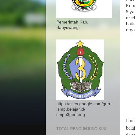
Kepe
9 y
dise
Pemerintah Kab.
baik
Banyuwangi
orga
https://sites.google.com/guru
.smp.belajar.id/
smpn3genteng
Ikut
bela
TOTAL PENGUNJUNG KINI
dan 