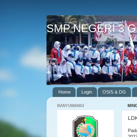
SMP NEGERI 3 
Home
Login
OSIS & DG
BANYUWANGI
MING
LDK
Pada
2023