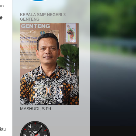
an
KEPALA SMP NEGERI 3
ih
GENTENG
MASHUDI, S.Pd
ktu