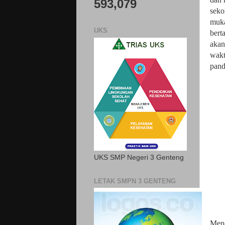
593,079
seko
muka
UKS
bert
akan
wakt
pand
UKS SMP Negeri 3 Genteng
LETAK SMPN 3 GENTENG
Menc