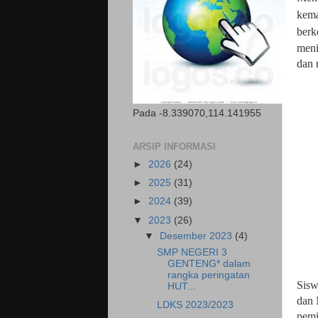
kema
berk
meni
dan 
Pada -8.339070,114.141955
ARSIP INFORMASI
►
2026
(24)
►
2025
(31)
►
2024
(39)
▼
2023
(26)
▼
Desember 2023
(4)
SMP NEGERI 3
GENTENG* dalam
rangka peringatan
Sisw
HUT...
dan 
LDKS 2023/2023
pemi