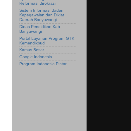
Reformasi Birokrasi
Sistem Informasi Badan
Kepegawaian dan Diklat
Daerah Banyuwangi
Dinas Pendidikan Kab.
Banyuwangi
Portal Layanan Program GTK
Kemendikbud
Kamus Besar
Google Indonesia
Program Indonesia Pintar