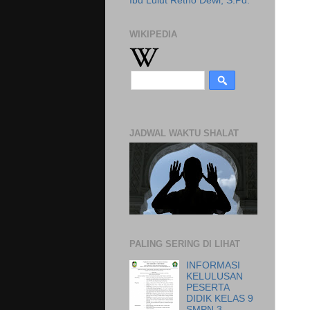
Ibu Lulut Retno Dewi, S.Pd.
WIKIPEDIA
JADWAL WAKTU SHALAT
PALING SERING DI LIHAT
INFORMASI
KELULUSAN
PESERTA
DIDIK KELAS 9
SMPN 3