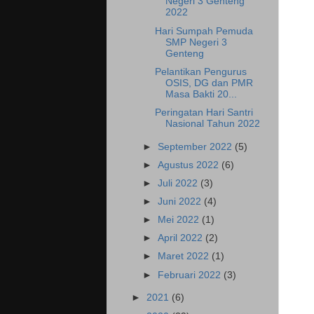
Negeri 3 Genteng
2022
Hari Sumpah Pemuda
SMP Negeri 3
Genteng
Pelantikan Pengurus
OSIS, DG dan PMR
Masa Bakti 20...
Peringatan Hari Santri
Nasional Tahun 2022
►
September 2022
(5)
►
Agustus 2022
(6)
►
Juli 2022
(3)
►
Juni 2022
(4)
►
Mei 2022
(1)
►
April 2022
(2)
►
Maret 2022
(1)
►
Februari 2022
(3)
►
2021
(6)