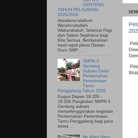
GENTENG
TAHUN PELAJARAN
SENI
2025/2026
Assalamu’alaikum
Pel
Warahmatullahi
202
Wabarakatuh, Selamat Pagi
dan Salam Sejahtera bagi
Kita Semua. Berdasarkan
Pela
hasil rapat pleno Dewan
Dew
Guru SMP ...
Gent
SMPN 3
Genteng
Pela
Sukses Gelar
Wula
Perkemahan
Penerimaan
Tamu
Penggalang Tahun 2026
Gugus Depan 18.205 -
18.206 Pangkalan SMPN 3
Genteng sukses
menyelenggarakan kegiatan
Perkemahan Penerimaan
Tamu Penggalang bagi para
siswa ...
Air Mata Haru