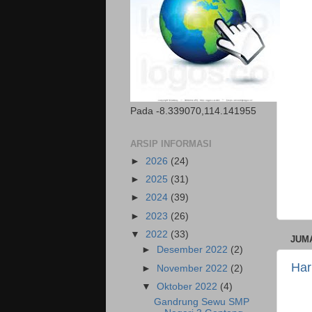
Pada -8.339070,114.141955
ARSIP INFORMASI
►
2026
(24)
►
2025
(31)
►
2024
(39)
►
2023
(26)
▼
2022
(33)
JUMA
►
Desember 2022
(2)
Har
►
November 2022
(2)
▼
Oktober 2022
(4)
Gandrung Sewu SMP