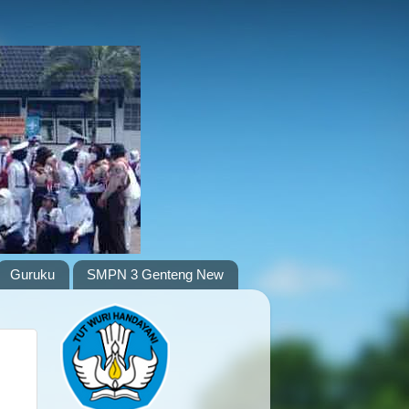
Guruku
SMPN 3 Genteng New