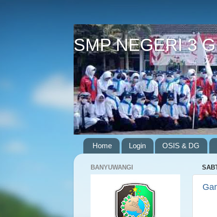
SMP NEGERI 3 
Home
Login
OSIS & DG
BANYUWANGI
SABT
Gan