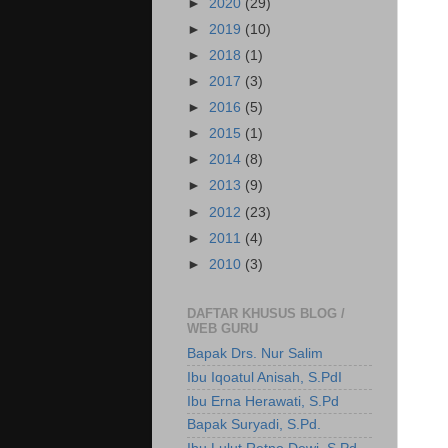
►
2020
(29)
►
2019
(10)
►
2018
(1)
►
2017
(3)
►
2016
(5)
►
2015
(1)
►
2014
(8)
►
2013
(9)
►
2012
(23)
►
2011
(4)
►
2010
(3)
DAFTAR KHUSUS BLOG /
WEB GURU
Bapak Drs. Nur Salim
Ibu Iqoatul Anisah, S.PdI
Ibu Erna Herawati, S.Pd
Bapak Suryadi, S.Pd.