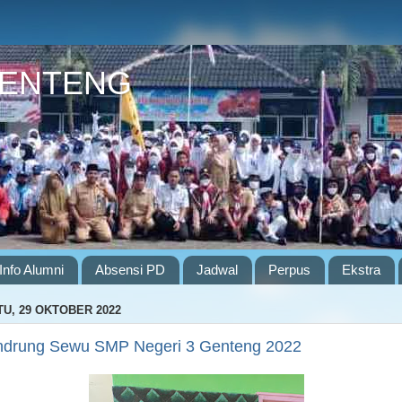
GENTENG
Info Alumni
Absensi PD
Jadwal
Perpus
Ekstra
U, 29 OKTOBER 2022
drung Sewu SMP Negeri 3 Genteng 2022