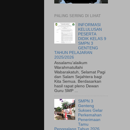
PALING SERING DI LIHAT
INFORMASI
KELULUSAN
PESERTA
DIDIK KELAS 9
SMPN 3
GENTENG
TAHUN PELAJARAN
2025/2026
Assalamu’alaikum
Warahmatullahi
Wabarakatuh, Selamat Pagi
dan Salam Sejahtera bagi
Kita Semua. Berdasarkan
hasil rapat pleno Dewan
Guru SMP ...
SMPN 3
Genteng
Sukses Gelar
Perkemahan
Penerimaan
Tamu
Penggalang Tahun 2026