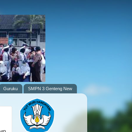
Guruku
SMPN 3 Genteng New