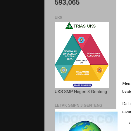
593,065
UKS
Menu
bent
UKS SMP Negeri 3 Genteng
Dala
LETAK SMPN 3 GENTENG
mend