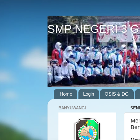
SMP NEGERI 3 
Home
Login
OSIS & DG
BANYUWANGI
SENI
Men
Ben