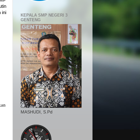
SMP
tin
ini
KEPALA SMP NEGERI 3
GENTENG
kan
MASHUDI, S.Pd