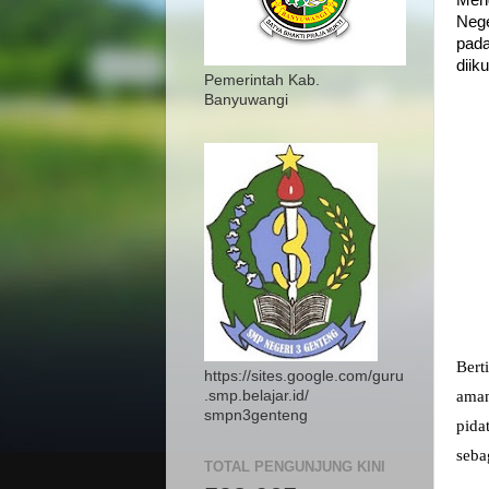
Men
Nege
pada
diik
Pemerintah Kab.
Banyuwangi
Bert
https://sites.google.com/guru
.smp.belajar.id/
aman
smpn3genteng
pida
seba
TOTAL PENGUNJUNG KINI