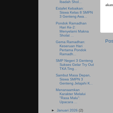
Ibadah Shol...
akan
Estafet Kebaikan:
Siswa Kelas 8 SMPN
3 Genteng Awa...
Pondok Ramadhan
Hari Ke-2:
Menyelami Makna
Sholat ...
Pos
Gema Ramadhan:
Keseruan Hari
Pertama Pondok
Ramadh...
SMP Negeri 3 Genteng
Sukses Gelar Try Out
TKA Ting...
Sambut Masa Depan,
Siswa SMPN 3
Genteng Jelajahi K...
Menanaamkan
Karakter Melalui
"Rasa Malu":
Upacara ...
►
Januari 2026
(2)