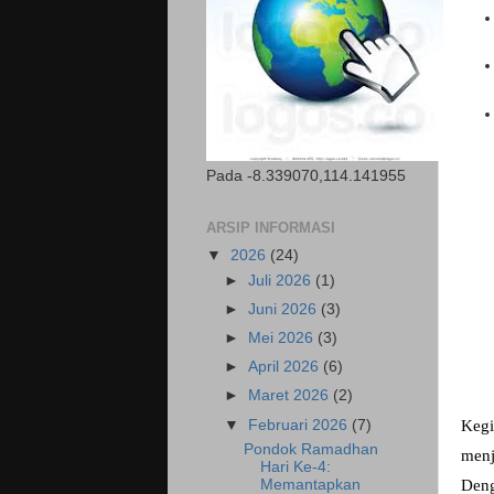
Pada -8.339070,114.141955
ARSIP INFORMASI
▼
2026
(24)
►
Juli 2026
(1)
►
Juni 2026
(3)
►
Mei 2026
(3)
►
April 2026
(6)
►
Maret 2026
(2)
▼
Februari 2026
(7)
Kegi
Pondok Ramadhan
menj
Hari Ke-4:
Memantapkan
Deng