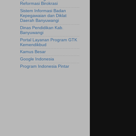
Reformasi Birokrasi
Sistem Informasi Badan
Kepegawaian dan Diklat
Daerah Banyuwangi
Dinas Pendidikan Kab.
Banyuwangi
Portal Layanan Program GTK
Kemendikbud
Kamus Besar
Google Indonesia
Program Indonesia Pintar