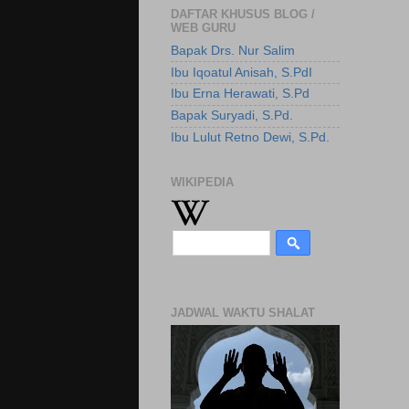
DAFTAR KHUSUS BLOG /
WEB GURU
Bapak Drs. Nur Salim
Ibu Iqoatul Anisah, S.PdI
Ibu Erna Herawati, S.Pd
Bapak Suryadi, S.Pd.
Ibu Lulut Retno Dewi, S.Pd.
WIKIPEDIA
JADWAL WAKTU SHALAT