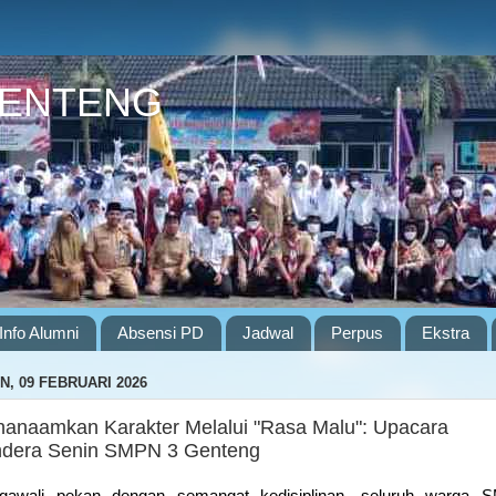
GENTENG
Info Alumni
Absensi PD
Jadwal
Perpus
Ekstra
N, 09 FEBRUARI 2026
anaamkan Karakter Melalui "Rasa Malu": Upacara
dera Senin SMPN 3 Genteng