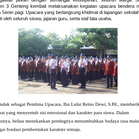
gawali pekan dengan semangat kedisiplinan, seluruh warga 
ri 3 Genteng kembali melaksanakan kegiatan upacara bendera ru
 Senin pagi. Upacara yang berlangsung khidmat di lapangan sekolah 
uti oleh seluruh siswa, jajaran guru, serta staf tata usaha.
indak sebagai Pembina Upacara, Ibu Lulut Retno Dewi, S.Pd., memberi
at yang menyentuh sisi emosional dan karakter para siswa. Dalam
tonya, beliau menekankan pentingnya menumbuhkan budaya rasa malu
gai fondasi pembentukan karakter remaja.