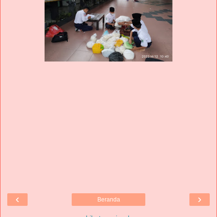
‹
›
Beranda