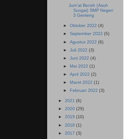
Jum'at Bersih (Asuh
Sungai) SMP Negeri
3 Genteng
►
Oktober 2022
(4)
►
September 2022
(5)
►
Agustus 2022
(6)
►
Juli 2022
(3)
►
Juni 2022
(4)
►
Mei 2022
(1)
►
April 2022
(2)
►
Maret 2022
(1)
►
Februari 2022
(3)
►
2021
(6)
►
2020
(29)
►
2019
(10)
►
2018
(1)
►
2017
(3)