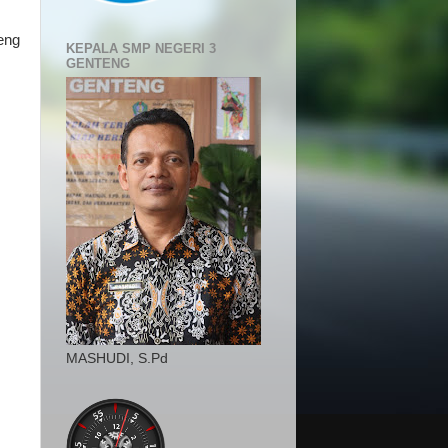
eng
KEPALA SMP NEGERI 3
GENTENG
MASHUDI, S.Pd