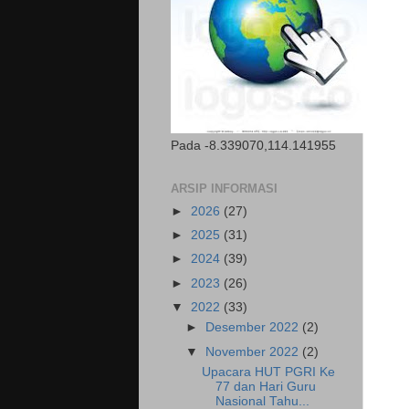
Pada -8.339070,114.141955
ARSIP INFORMASI
►
2026
(27)
►
2025
(31)
►
2024
(39)
►
2023
(26)
▼
2022
(33)
►
Desember 2022
(2)
▼
November 2022
(2)
Upacara HUT PGRI Ke
77 dan Hari Guru
Nasional Tahu...