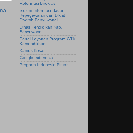
Reformasi Birokrasi
ama
Sistem Informasi Badan
Kepegawaian dan Diklat
Daerah Banyuwangi
Dinas Pendidikan Kab.
Banyuwangi
Portal Layanan Program GTK
Kemendikbud
Kamus Besar
Google Indonesia
Program Indonesia Pintar