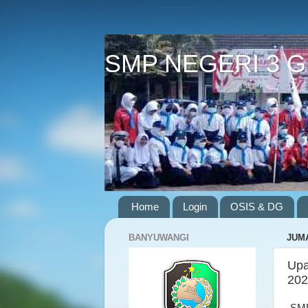
SMP NEGERI 3 
Home
Login
OSIS & DG
BANYUWANGI
JUMA
Upa
202