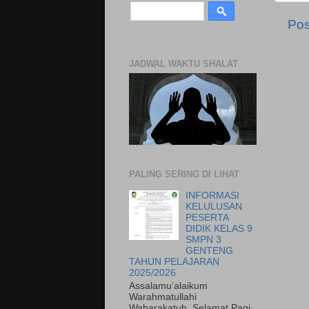
Pos
JADWAL WAKTU SHALAT
PALING SERING DI LIHAT
INFORMASI
KELULUSAN
PESERTA
DIDIK KELAS 9
SMPN 3
GENTENG
TAHUN PELAJARAN
2025/2026
Assalamu’alaikum
Warahmatullahi
Wabarakatuh, Selamat Pagi