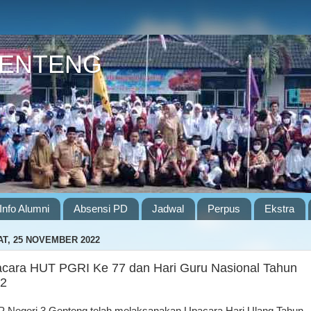
GENTENG
Info Alumni
Absensi PD
Jadwal
Perpus
Ekstra
T, 25 NOVEMBER 2022
cara HUT PGRI Ke 77 dan Hari Guru Nasional Tahun
2