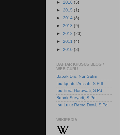
►
2016
(5)
►
2015
(1)
►
2014
(8)
►
2013
(9)
►
2012
(23)
►
2011
(4)
►
2010
(3)
DAFTAR KHUSUS BLOG /
WEB GURU
Bapak Drs. Nur Salim
Ibu Iqoatul Anisah, S.PdI
Ibu Erna Herawati, S.Pd
Bapak Suryadi, S.Pd.
Ibu Lulut Retno Dewi, S.Pd.
WIKIPEDIA