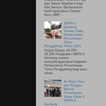
dan Salam Sejahtera bagi
Kita Semua. Berdasarkan
hasil rapat pleno Dewan
Guru SMP ...
SMPN 3
Genteng
Sukses Gelar
Perkemahan
Penerimaan
Tamu
Penggalang Tahun 2026
Gugus Depan 18.205 -
18.206 Pangkalan SMPN 3
Genteng sukses
menyelenggarakan kegiatan
Perkemahan Penerimaan
Tamu Penggalang bagi para
siswa ...
Air Mata Haru
dan Bangga
Warnai
Purnawiyata
Siswa Kelas 9
SMPN 3
Genteng