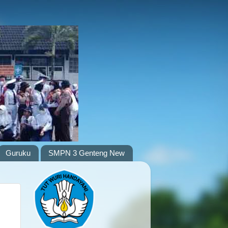
Guruku
SMPN 3 Genteng New