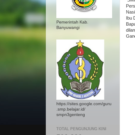
SMP 
Pers
Nasi
Ibu 
Pemerintah Kab.
Bapa
Banyuwangi
dila
Gand
https://sites.google.com/guru
.smp.belajar.id/
smpn3genteng
TOTAL PENGUNJUNG KINI