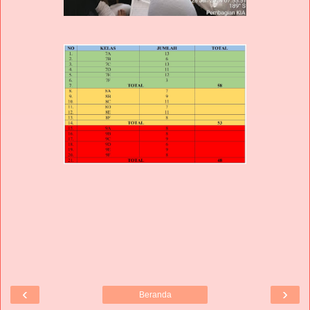
‹
›
Beranda