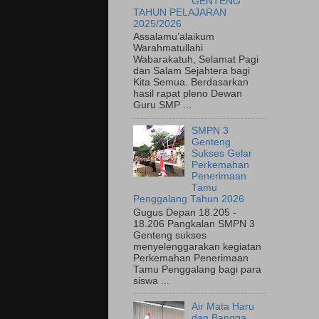
GENTENG
TAHUN PELAJARAN
2025/2026
Assalamu’alaikum
Warahmatullahi
Wabarakatuh, Selamat Pagi
dan Salam Sejahtera bagi
Kita Semua. Berdasarkan
hasil rapat pleno Dewan
Guru SMP ...
SMPN 3
Genteng
Sukses Gelar
Perkemahan
Penerimaan
Tamu
Penggalang Tahun 2026
Gugus Depan 18.205 -
18.206 Pangkalan SMPN 3
Genteng sukses
menyelenggarakan kegiatan
Perkemahan Penerimaan
Tamu Penggalang bagi para
siswa ...
Air Mata Haru
dan Bangga