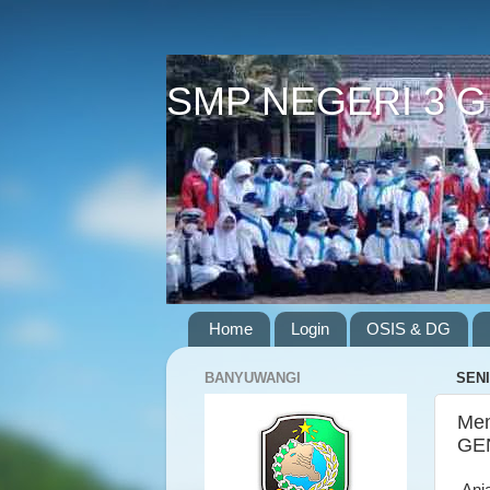
SMP NEGERI 3 
Home
Login
OSIS & DG
BANYUWANGI
SENI
Mem
GEN