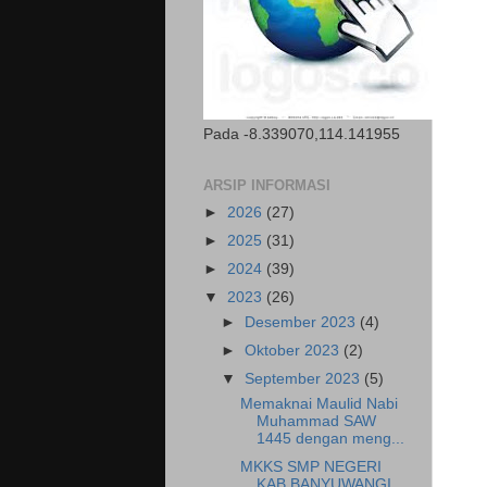
Pada -8.339070,114.141955
ARSIP INFORMASI
►
2026
(27)
►
2025
(31)
►
2024
(39)
▼
2023
(26)
►
Desember 2023
(4)
►
Oktober 2023
(2)
▼
September 2023
(5)
Memaknai Maulid Nabi
Muhammad SAW
1445 dengan meng...
MKKS SMP NEGERI
KAB.BANYUWANGI