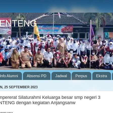
GENTENG
Info Alumni
Absensi PD
Jadwal
Perpus
Ekstra
N, 25 SEPTEMBER 2023
pererat Silaturahmi Keluarga besar smp negeri 3
TENG dengan kegiatan Anjangsanw