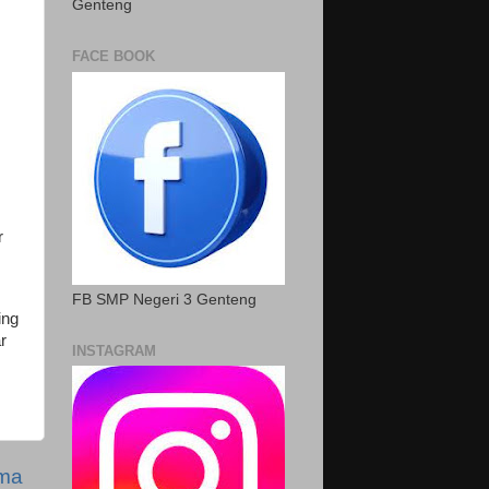
Genteng
FACE BOOK
ar
FB SMP Negeri 3 Genteng
ing
r
INSTAGRAM
ama