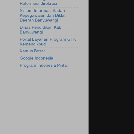
Reformasi Birokrasi
Sistem Informasi Badan
Kepegawaian dan Diklat
Daerah Banyuwangi
Dinas Pendidikan Kab.
Banyuwangi
Portal Layanan Program GTK
Kemendikbud
Kamus Besar
Google Indonesia
Program Indonesia Pintar