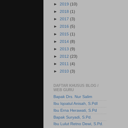
►
2019
(10)
►
2018
(1)
►
2017
(3)
►
2016
(5)
►
2015
(1)
►
2014
(8)
►
2013
(9)
►
2012
(23)
►
2011
(4)
►
2010
(3)
DAFTAR KHUSUS BLOG /
WEB GURU
Bapak Drs. Nur Salim
Ibu Iqoatul Anisah, S.PdI
Ibu Erna Herawati, S.Pd
Bapak Suryadi, S.Pd.
Ibu Lulut Retno Dewi, S.Pd.