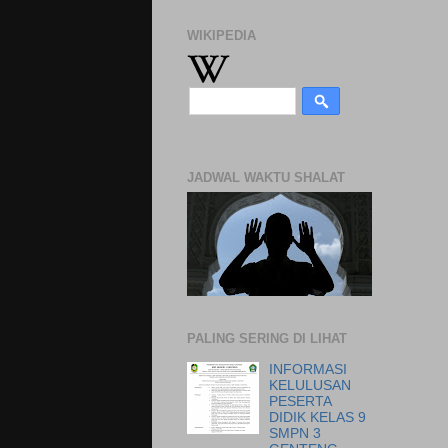
WIKIPEDIA
JADWAL WAKTU SHALAT
PALING SERING DI LIHAT
INFORMASI
KELULUSAN
PESERTA
DIDIK KELAS 9
SMPN 3