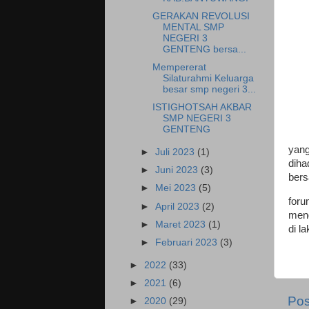
GERAKAN REVOLUSI
MENTAL SMP
NEGERI 3
GENTENG bersa...
Mempererat
Silaturahmi Keluarga
besar smp negeri 3...
ISTIGHOTSAH AKBAR
SMP NEGERI 3
GENTENG
yang
►
Juli 2023
(1)
diha
►
Juni 2023
(3)
bers
►
Mei 2023
(5)
foru
►
April 2023
(2)
meng
►
Maret 2023
(1)
di l
►
Februari 2023
(3)
►
2022
(33)
►
2021
(6)
Pos
►
2020
(29)