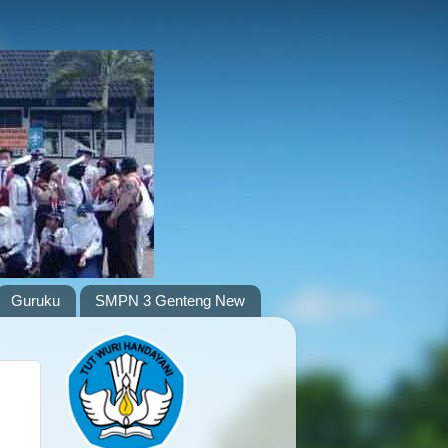
Guruku
SMPN 3 Genteng New