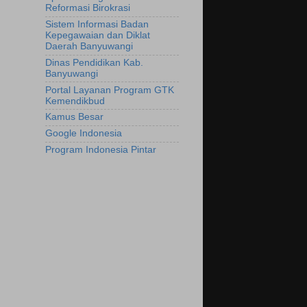
Reformasi Birokrasi
Sistem Informasi Badan
Kepegawaian dan Diklat
Daerah Banyuwangi
Dinas Pendidikan Kab.
Banyuwangi
Portal Layanan Program GTK
Kemendikbud
Kamus Besar
Google Indonesia
Program Indonesia Pintar