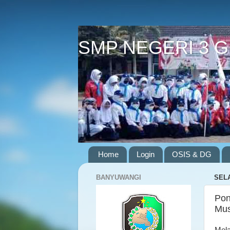
SMP NEGERI 3 
Home
Login
OSIS & DG
BANYUWANGI
SELA
Pon
Mus