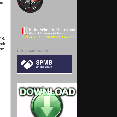
ma
WIB.
dak
ami
PPDB SMP ONLINE