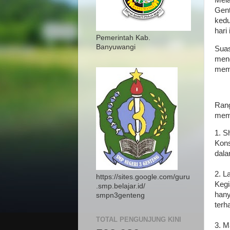
Mel
Gen
kedu
hari
Pemerintah Kab.
Banyuwangi
Suas
men
memp
Rang
memp
1. S
Kons
dala
2. L
https://sites.google.com/guru
Kegi
.smp.belajar.id/
hany
smpn3genteng
terh
TOTAL PENGUNJUNG KINI
3. M