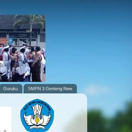
Guruku
SMPN 3 Genteng New