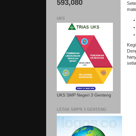
593,080
Sete
mate
UKS
Kegi
Deng
han
seti
UKS SMP Negeri 3 Genteng
LETAK SMPN 3 GENTENG