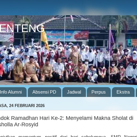
GENTENG
Info Alumni
Absensi PD
Jadwal
Perpus
Ekstra
SA, 24 FEBRUARI 2026
dok Ramadhan Hari Ke-2: Menyelami Makna Sholat di
holla Ar-Rosyid