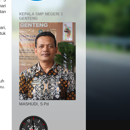
i 3
ari
atan
KEPALA SMP NEGERI 3
GENTENG
ri,
tuk
puh
mu.
MASHUDI, S.Pd