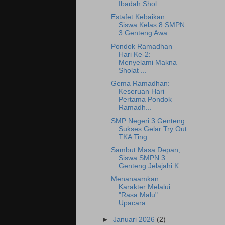
Ibadah Shol...
Estafet Kebaikan:
Siswa Kelas 8 SMPN
3 Genteng Awa...
Pondok Ramadhan
Hari Ke-2:
Menyelami Makna
Sholat ...
Gema Ramadhan:
Keseruan Hari
Pertama Pondok
Ramadh...
SMP Negeri 3 Genteng
Sukses Gelar Try Out
TKA Ting...
Sambut Masa Depan,
Siswa SMPN 3
Genteng Jelajahi K...
Menanaamkan
Karakter Melalui
"Rasa Malu":
Upacara ...
►
Januari 2026
(2)