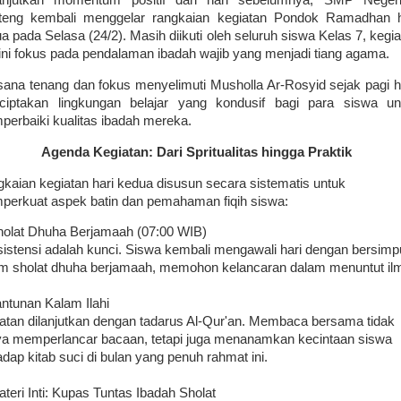
anjutkan momentum positif dari hari sebelumnya, SMP Neger
teng kembali menggelar rangkaian kegiatan Pondok Ramadhan h
a pada Selasa (24/2). Masih diikuti oleh seluruh siswa Kelas 7, kegi
 ini fokus pada pendalaman ibadah wajib yang menjadi tiang agama.
ana tenang dan fokus menyelimuti Musholla Ar-Rosyid sejak pagi ha
ciptakan lingkungan belajar yang kondusif bagi para siswa un
erbaiki kualitas ibadah mereka.
Agenda Kegiatan: Dari Spritualitas hingga Praktik
kaian kegiatan hari kedua disusun secara sistematis untuk
erkuat aspek batin dan pemahaman fiqih siswa:
holat Dhuha Berjamaah (07:00 WIB)
istensi adalah kunci. Siswa kembali mengawali hari dengan bersim
m sholat dhuha berjamaah, memohon kelancaran dalam menuntut il
antunan Kalam Ilahi
atan dilanjutkan dengan tadarus Al-Qur'an. Membaca bersama tidak
a memperlancar bacaan, tetapi juga menanamkan kecintaan siswa
adap kitab suci di bulan yang penuh rahmat ini.
ateri Inti: Kupas Tuntas Ibadah Sholat