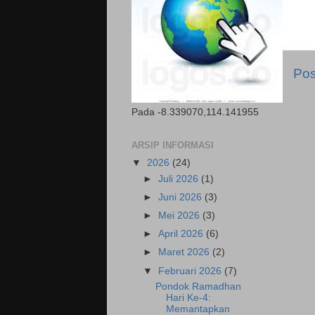
Pos
Pada -8.339070,114.141955
ARSIP INFORMASI
▼
2026
(24)
►
Juli 2026
(1)
►
Juni 2026
(3)
►
Mei 2026
(3)
►
April 2026
(6)
►
Maret 2026
(2)
▼
Februari 2026
(7)
Pondok Ramadhan
Hari Ke-4:
Memantapkan