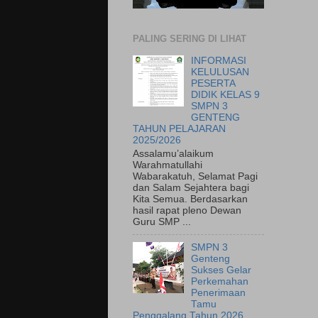
PALING SERING DI LIHAT
INFORMASI
KELULUSAN
PESERTA
DIDIK KELAS 9
SMPN 3
GENTENG
TAHUN PELAJARAN
2025/2026
Assalamu’alaikum
Warahmatullahi
Wabarakatuh, Selamat Pagi
dan Salam Sejahtera bagi
Kita Semua. Berdasarkan
hasil rapat pleno Dewan
Guru SMP ...
SMPN 3
Genteng
Sukses Gelar
Perkemahan
Penerimaan
Tamu
Penggalang Tahun 2026