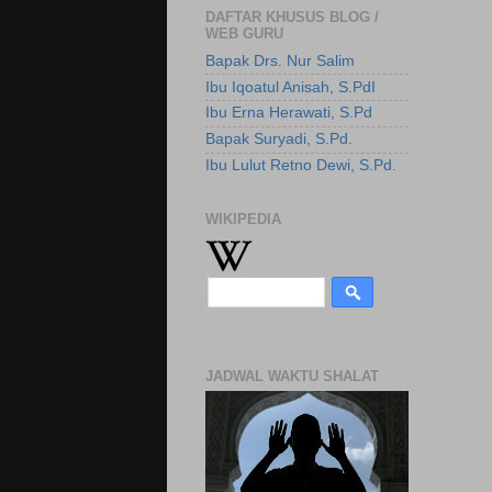
DAFTAR KHUSUS BLOG /
WEB GURU
Bapak Drs. Nur Salim
Ibu Iqoatul Anisah, S.PdI
Ibu Erna Herawati, S.Pd
Bapak Suryadi, S.Pd.
Ibu Lulut Retno Dewi, S.Pd.
WIKIPEDIA
JADWAL WAKTU SHALAT